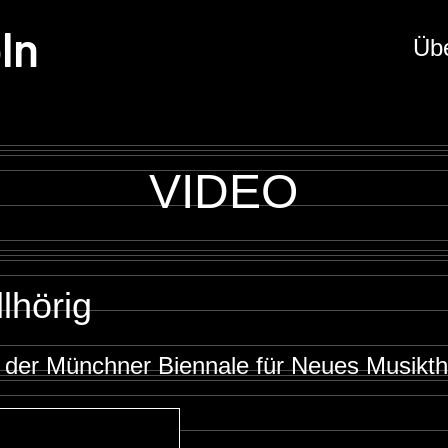
ln
Üb
VIDEO
lhörig
uf der Münchner Biennale für Neues Musikt