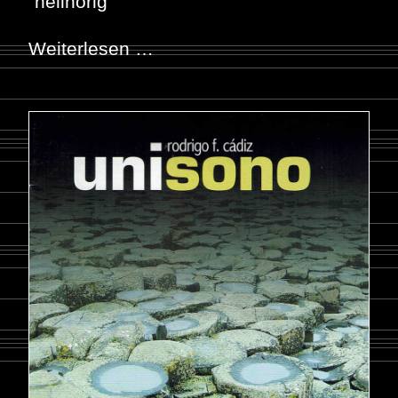
"hellhörig"
Weiterlesen …