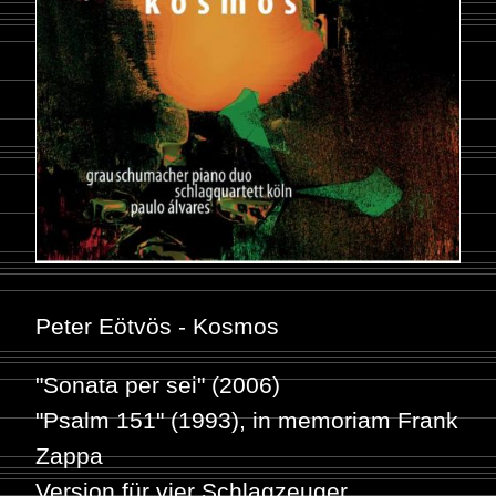
Peter Eötvös - Kosmos
"Sonata per sei" (2006)
"Psalm 151" (1993), in memoriam Frank
Zappa
Version für vier Schlagzeuger