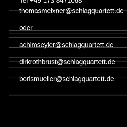
Tel +49 173 8471068
thomasmeixner@schlagquartett.de
oder
achimseyler@schlagquartett.de
dirkrothbrust@schlagquartett.de
borismueller@schlagquartett.de