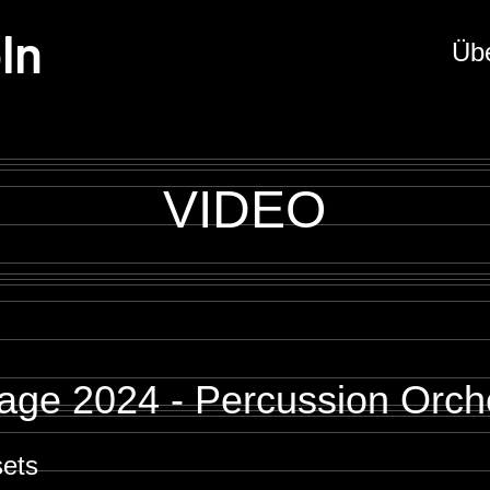
ln
Üb
VIDEO
age 2024 - Percussion Orch
sets