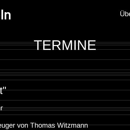
ln
Üb
TERMINE
t"
r
zeuger von
Thomas Witzmann