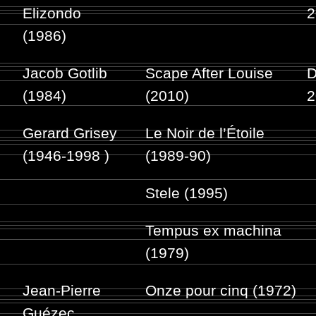
Elizondo
2
(1986)
Jacob Gotlib
Scape After Louise
D
(1984)
(2010)
2
Gerard Grisey
Le Noir de l’Étoile
(1946-1998 )
(1989-90)
Stele (1995)
Tempus ex machina
(1979)
Jean-Pierre
Onze pour cinq (1972)
Guézec