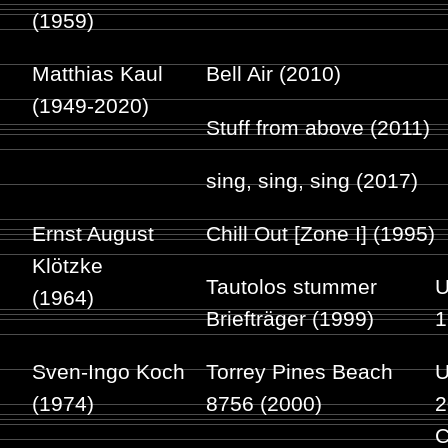
(1959)
Matthias Kaul
Bell Air (2010)
(1949-2020)
Stuff from above (2011)
sing, sing, sing (2017)
Ernst August
Chill Out [Zone I] (1995)
Klötzke
Tautolos stummer
U
(1964)
Briefträger (1999)
1
Sven-Ingo Koch
Torrey Pines Beach
U
(1974)
8756 (2000)
2
C