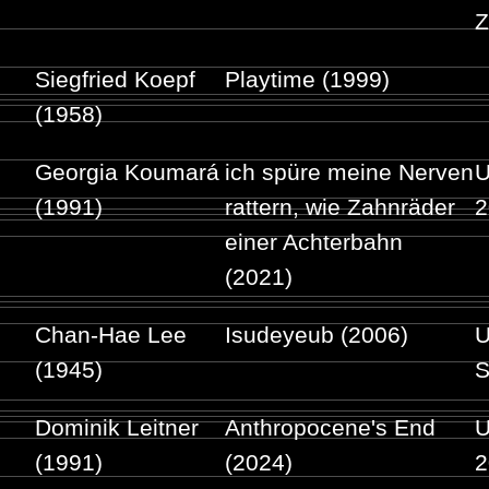
Z
Siegfried Koepf
Playtime (1999)
(1958)
Georgia Koumará
ich spüre meine Nerven
U
(1991)
rattern, wie Zahnräder
2
einer Achterbahn
(2021)
Chan-Hae Lee
Isudeyeub (2006)
U
(1945)
S
Dominik Leitner
Anthropocene's End
U
(1991)
(2024)
2