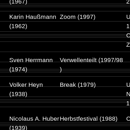
(1967)
2
Karin Haußmann
Zoom (1997)
U
(1962)
1
C
Z
Sven Herrmann
Verwellenteilt (1997/98
(1974)
)
Volker Heyn
Break (1979)
U
(1938)
N
1
Nicolaus A. Huber
Herbstfestival (1988)
C
(1939)