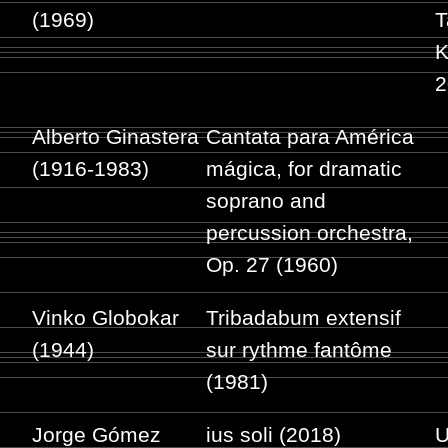
(1969)
T
K
2
Alberto Ginastera
Cantata para América
(1916-1983)
mágica, for dramatic
soprano and
percussion orchestra,
Op. 27 (1960)
Vinko Globokar
Tribadabum extensif
(1944)
sur rythme fantôme
(1981)
Jorge Gómez
ius soli (2018)
U