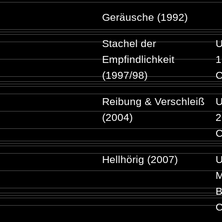
Geräusche (1992)
Stachel der
U
Empfindlichkeit
1
(1997/98)
C
Reibung & Verschleiß
U
(2004)
2
C
Hellhörig (2007)
U
M
B
C