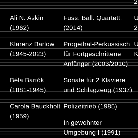
2
Ali N. Askin
Fuss. Ball. Quartett.
U
(1962)
(2014)
2
Klarenz Barlow
Progethal-Perkussisch
U
(1945-2023)
für Fortgeschrittene
K
Anfänger (2003/2010)
Béla Bartók
Sonate für 2 Klaviere
(1881-1945)
und Schlagzeug (1937)
Carola Bauckholt
Polizeitrieb (1985)
(1959)
In gewohnter
Umgebung I (1991)