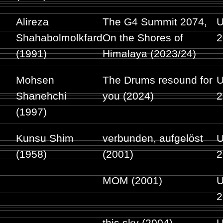
Alireza
The G4 Summit 2074,
U
Shahabolmolkfard
On the Shores of
2
(1991)
Himalaya (2023/24)
Mohsen
The Drums resound for
U
Shanehchi
you (2024)
2
(1997)
Kunsu Shim
verbunden, aufgelöst
U
(1958)
(2001)
2
MOM (2001)
U
2