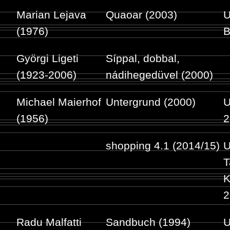
Marian Lejava
Quaoar (2003)
U
(1976)
B
Györgi Ligeti
Síppal, dobbal,
(1923-2006)
nádihegedüvel (2000)
Michael Maierhof
Untergrund (2000)
U
(1956)
2
shopping 4.1 (2014/15)
U
T
K
2
Radu Malfatti
Sandbuch (1994)
U