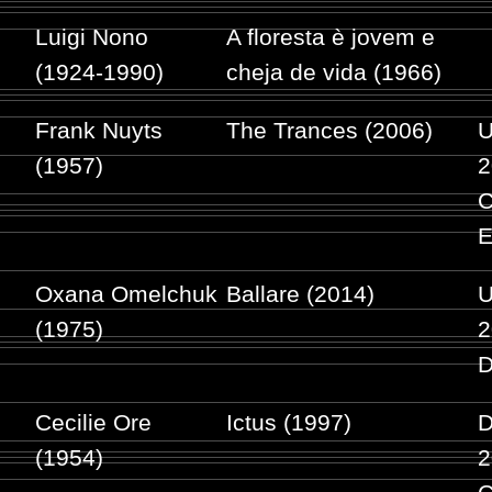
Luigi Nono
A floresta è jovem e
(1924-1990)
cheja de vida (1966)
Frank Nuyts
The Trances (2006)
U
(1957)
2
E
Oxana Omelchuk
Ballare (2014)
U
(1975)
2
D
Cecilie Ore
Ictus (1997)
D
(1954)
2