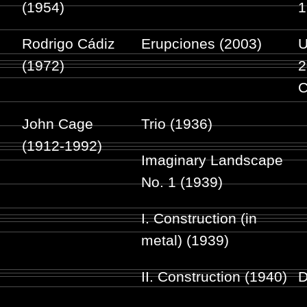
(1954)
1
Rodrigo Cádiz
Erupciones (2003)
U
(1972)
2
C
John Cage
Trio (1936)
(1912-1992)
Imaginary Landscape
No. 1 (1939)
I. Construction (in
metal) (1939)
II. Construction (1940)
D