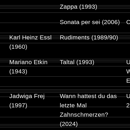
Zappa (1993)
Sonata per sei (2006)
C
Karl Heinz Essl
Rudiments (1989/90)
(1960)
Mariano Etkin
Taltal (1993)
U
(1943)
W
E
Jadwiga Frej
Wann hattest du das
U
(1997)
letzte Mal
2
Zahnschmerzen?
(2024)