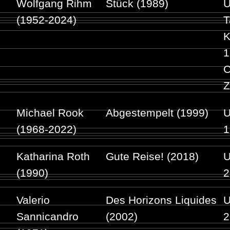
Wolfgang Rihm
Stück (1989)
U
(1952-2024)
T
K
1
C
Z
Michael Rook
Abgestempelt (1999)
U
(1968-2022)
1
Katharina Roth
Gute Reise! (2018)
U
(1990)
2
Valerio
Des Horizons Liquides
U
Sannicandro
(2002)
2