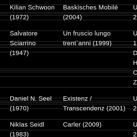
Kilian Schwoon
Baskisches Mobilé
U
(1972)
(2004)
2
Salvatore
Un fruscio lungo
U
Sciarrino
trent`anni (1999)
1
(1947)
D
H
C
Z
Daniel N. Seel
Existenz /
U
(1970)
Transcendenz (2001)
2
Niklas Seidl
Carler (2009)
U
(1983)
2