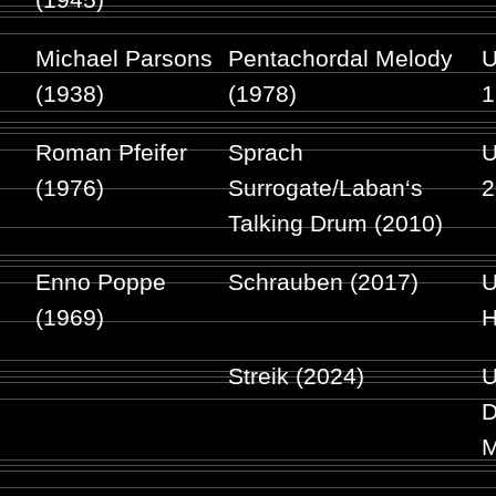
(1945)
Michael Parsons
Pentachordal Melody
U
(1938)
(1978)
1
Roman Pfeifer
Sprach
U
(1976)
Surrogate/Laban‘s
2
Talking Drum (2010)
Enno Poppe
Schrauben (2017)
U
(1969)
H
Streik (2024)
U
D
M