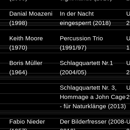
Danial Moazeni
In der Nacht
U
(1998)
eingesperrt (2018)
2
Keith Moore
Percussion Trio
U
(1970)
(1991/97)
1
Boris Müller
Schlagquartett Nr.1
U
(1964)
(2004/05)
2
Schlagquartett Nr. 3,
U
Hommage a John Cage
2
- für Naturklänge (2013)
Fabio Nieder
Der Bilderfresser (2008-
U