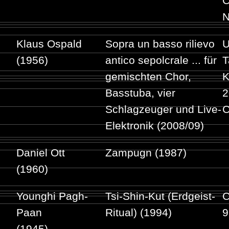
C
N
Klaus Ospald
Sopra un basso rilievo
U
(1956)
antico sepolcrale ... für
T
gemischten Chor,
K
Basstuba, vier
2
Schlagzeuger und Live-
C
Elektronik (2008/09)
Daniel Ott
Zampugn (1987)
(1960)
Younghi Pagh-
Tsi-Shin-Kut (Erdgeist-
C
Paan
Ritual) (1994)
9