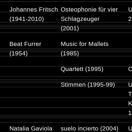
Johannes Fritsch
Osteophonie für vier
U
(1941-2010)
Schlagzeuger
2
(2001)
Beat Furrer
Music for Mallets
(1954)
(1985)
Quartett (1995)
C
Stimmen (1995-99)
U
T
K
1
Natalia Gaviola
suelo incierto (2004)
U