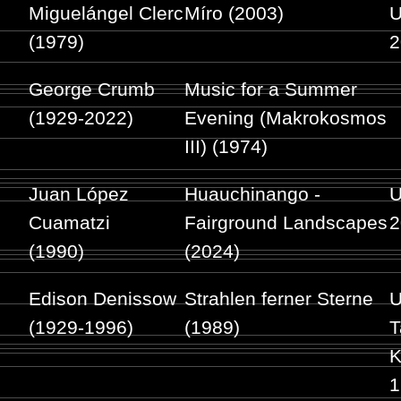
Miguelángel Clerc
Míro (2003)
U
(1979)
2
George Crumb
Music for a Summer
(1929-2022)
Evening (Makrokosmos
III) (1974)
Juan López
Huauchinango -
U
Cuamatzi
Fairground Landscapes
2
(1990)
(2024)
Edison Denissow
Strahlen ferner Sterne
U
(1929-1996)
(1989)
T
K
1