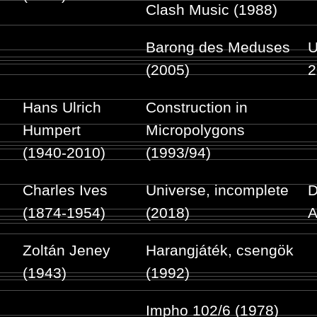
Clash Music (1988)
Barong des Meduses
U
(2005)
2
Hans Ulrich
Construction in
Humpert
Micropolygons
(1940-2010)
(1993/94)
Charles Ives
Universe, incomplete
D
(1874-1954)
(2018)
A
Zoltán Jeney
Harangjáték, csengök
(1943)
(1992)
Impho 102/6 (1978)