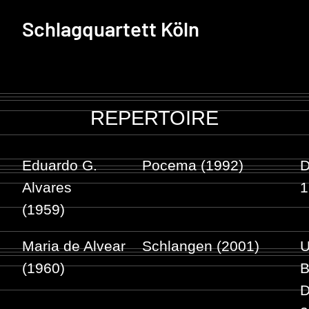
Schlagquartett Köln
REPERTOIRE
Eduardo G.
Pocema (1992)
D
Alvares
1
(1959)
Maria de Alvear
Schlangen (2001)
U
(1960)
B
D