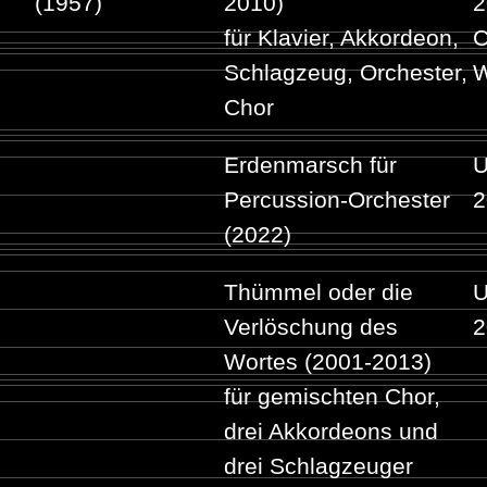
(1957)
2010)
2
für Klavier, Akkordeon,
C
Schlagzeug, Orchester,
W
Chor
Erdenmarsch für
U
Percussion-Orchester
2
(2022)
Thümmel oder die
U
Verlöschung des
2
Wortes (2001-2013)
für gemischten Chor,
drei Akkordeons und
drei Schlagzeuger