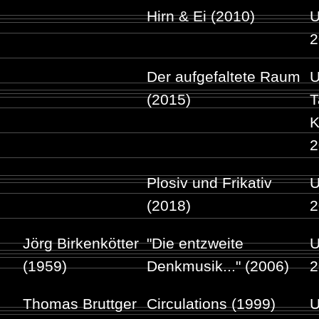
Hirn & Ei (2010)
U
2
Der aufgefaltete Raum
U
(2015)
T
K
2
Plosiv und Frikativ
U
(2018)
2
Jörg Birkenkötter
"Die entzweite
U
(1959)
Denkmusik..." (2006)
2
Thomas Bruttger
Circulations (1999)
U