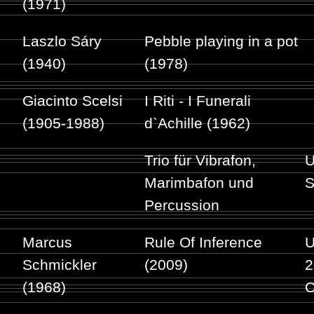
(1971)
Laszlo Sáry
Pebble playing in a pot
(1940)
(1978)
Giacinto Scelsi
I Riti - I Funerali
(1905-1988)
d`Achille (1962)
Trio für Vibrafon,
U
Marimbafon und
S
Percussion
Marcus
Rule Of Inference
U
Schmickler
(2009)
2
(1968)
C