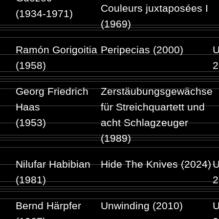
Couleurs juxtaposées I
(1934-1971)
(1969)
Ramón Gorigoitia
Peripecias (2000)
U
(1958)
2
Georg Friedrich
Zerstäubungsgewächse
Haas
für Streichquartett und
(1953)
acht Schlagzeuger
(1989)
Nilufar Habibian
Hide The Knives (2024)
U
(1981)
2
Bernd Härpfer
Unwinding (2010)
U