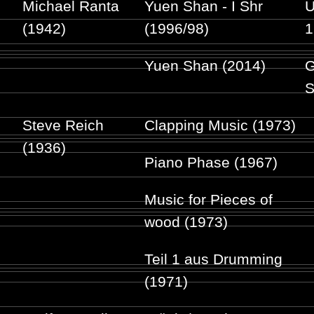
Michael Ranta
Yuen Shan - I Shr
U
(1942)
(1996/98)
1
Yuen Shan (2014)
G
S
Steve Reich
Clapping Music (1973)
(1936)
Piano Phase (1967)
Music for Pieces of
wood (1973)
Teil 1 aus Drumming
(1971)