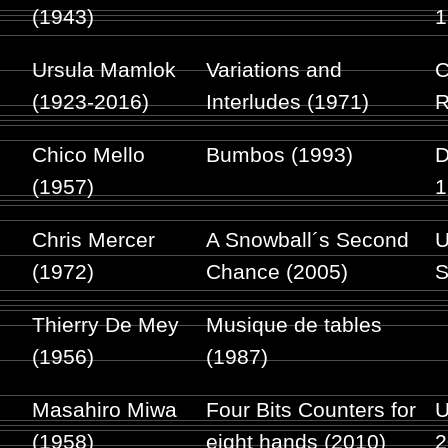
(1943)
1
Ursula Mamlok
Variations and
C
(1923-2016)
Interludes (1971)
R
Chico Mello
Bumbos (1993)
D
(1957)
1
Chris Mercer
A Snowball´s Second
U
(1972)
Chance (2005)
S
Thierry De Mey
Musique de tables
(1956)
(1987)
Masahiro Miwa
Four Bits Counters for
U
(1958)
eight hands (2010)
2