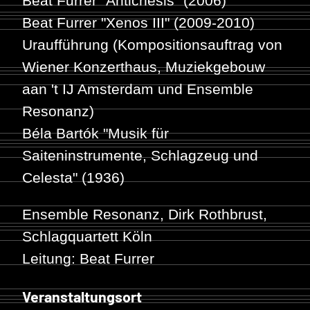
Beat Furrer
"Antichesis" (2006)
Beat Furrer
"Xenos III" (2009-2010)
Uraufführung (Kompositionsauftrag von
Wiener Konzerthaus, Muziekgebouw
aan 't IJ Amsterdam und Ensemble
Resonanz)
Béla Bartók
"Musik für
Saiteninstrumente, Schlagzeug und
Celesta" (1936)
Ensemble Resonanz
,
Dirk Rothbrust
,
Schlagquartett Köln
Leitung:
Beat Furrer
Veranstaltungsort